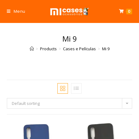
Menu
0
Mi 9
>
Products
>
Cases e Películas
>
Mi 9
Default sorting