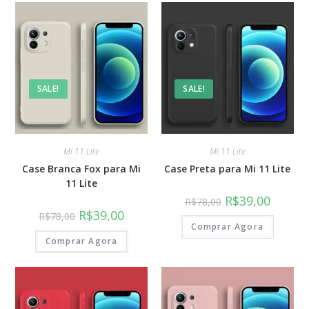
SALE!
SALE!
Mi 11 Lite
Mi 11 Lite
Case Branca Fox para Mi
Case Preta para Mi 11 Lite
11 Lite
R$
39,00
R$
78,00
R$
39,00
R$
78,00
Comprar Agora
Comprar Agora