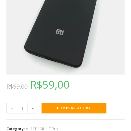
R$
59,00
R$
99,00
-
+
COMPRAR AGORA
Category:
Mi 11T / Mi 11T Pro