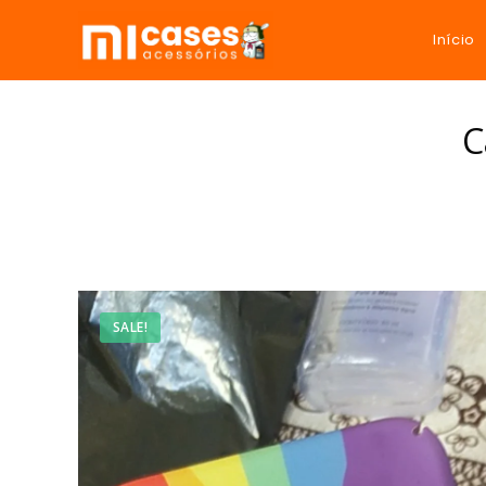
Início
C
SALE!