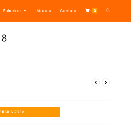
Pulseiras
Airdots
Contato
0
 8
PRAR AGORA