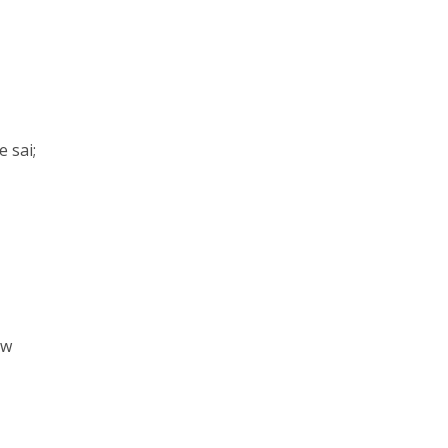
 sai;
ow