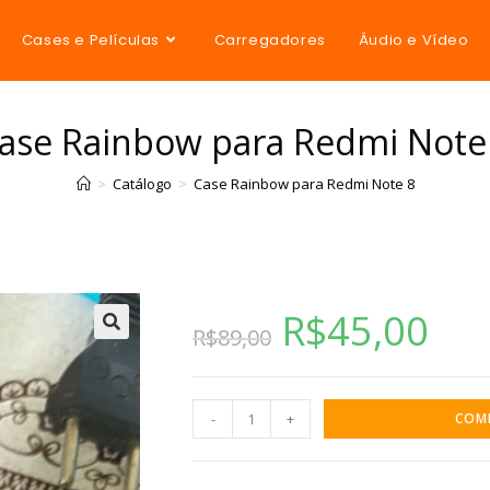
Cases e Películas
Carregadores
Áudio e Vídeo
ase Rainbow para Redmi Note
>
Catálogo
>
Case Rainbow para Redmi Note 8
R$
45,00
R$
89,00
-
+
COM