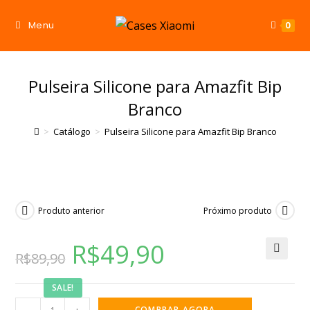
Menu
0
Pulseira Silicone para Amazfit Bip
Branco
>
Catálogo
>
Pulseira Silicone para Amazfit Bip Branco
Produto anterior
Próximo produto
R$
49,90
R$
89,90
🔍
SALE!
COMPRAR AGORA