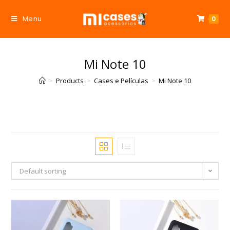
Menu
0
Mi Note 10
>
Products
>
Cases e Películas
>
Mi Note 10
Default sorting