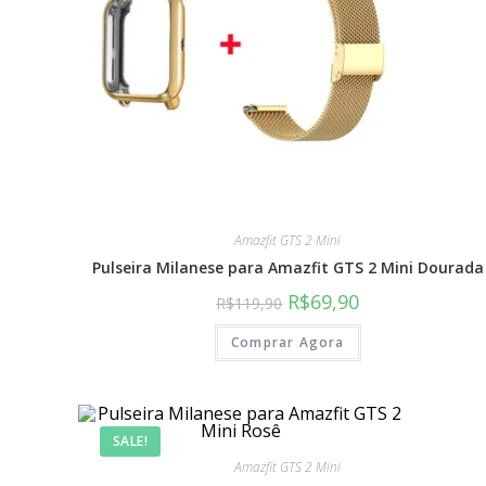
Amazfit GTS 2 Mini
Pulseira Milanese para Amazfit GTS 2 Mini Dourada
R$
69,90
R$
119,90
Comprar Agora
SALE!
LINKS ÚTEIS
DEPA
Amazfit GTS 2 Mini