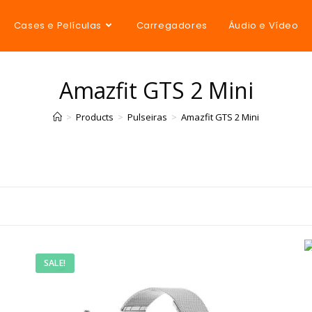
Cases e Películas
Carregadores
Áudio e Vídeo
Amazfit GTS 2 Mini
>
Products
>
Pulseiras
>
Amazfit GTS 2 Mini
SALE!